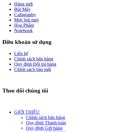
Hàng mới
Bút Máy
Calligraphy
Mực bút máy
Họa Phẩm
Notebook
Điều khoản sử dụng
Liên hệ
Chính sách bán hàng
Quy định Đổi trả hàng
Chính sách bảo mật
Theo dõi chúng tôi
GIỚI THIỆU
Chính sách bán hàng
Quy định Thanh toán
Quy định Gửi hàng