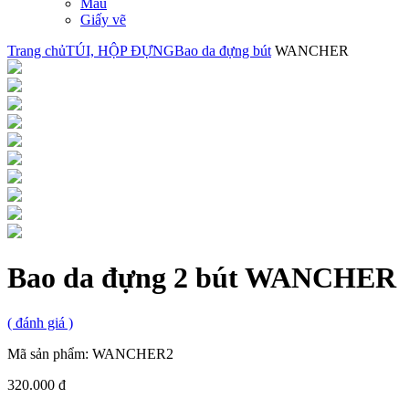
Màu
Giấy vẽ
Trang chủ
TÚI, HỘP ĐỰNG
Bao da đựng bút
WANCHER
Bao da đựng 2 bút WANCHER
(
đánh giá )
Mã sản phẩm:
WANCHER2
320.000 đ