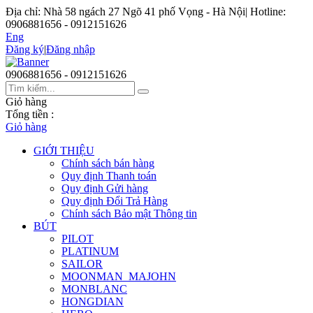
Địa chỉ: Nhà 58 ngách 27 Ngõ 41 phố Vọng - Hà Nội
|
Hotline:
0906881656 - 0912151626
Eng
Đăng ký
|
Đăng nhập
0906881656 - 0912151626
Giỏ hàng
Tổng tiền :
Giỏ hàng
GIỚI THIỆU
Chính sách bán hàng
Quy định Thanh toán
Quy định Gửi hàng
Quy định Đổi Trả Hàng
Chính sách Bảo mật Thông tin
BÚT
PILOT
PLATINUM
SAILOR
MOONMAN_MAJOHN
MONBLANC
HONGDIAN