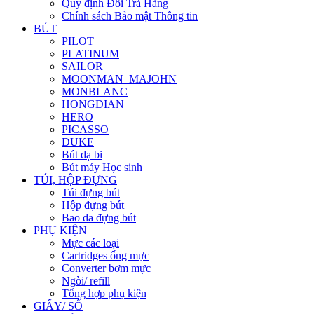
Quy định Đổi Trả Hàng
Chính sách Bảo mật Thông tin
BÚT
PILOT
PLATINUM
SAILOR
MOONMAN_MAJOHN
MONBLANC
HONGDIAN
HERO
PICASSO
DUKE
Bút dạ bi
Bút máy Học sinh
TÚI, HỘP ĐỰNG
Túi đựng bút
Hộp đựng bút
Bao da đựng bút
PHỤ KIỆN
Mực các loại
Cartridges ống mực
Converter bơm mực
Ngòi/ refill
Tổng hợp phụ kiện
GIẤY/ SỔ