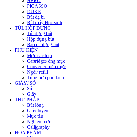
HERO
PICASSO
DUKE
Bút dạ bi
Bút máy Học sinh
TÚI, HỘP ĐỰNG
Túi đựng bút
Hộp đựng bút
Bao da đựng bút
PHỤ KIỆN
Mực các loại
Cartridges ống mực
Converter bơm mực
Ngòi/ refill
Tổng hợp phụ kiện
GIẤY/ SỔ
Sổ
Giấy
THƯ PHÁP
Bút lông
Giấy tuyên
Mực tàu
Nghiên mực
Calligraphy
HỌA PHẨM