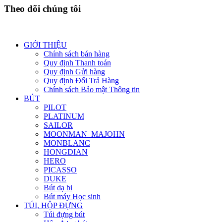
Theo dõi chúng tôi
GIỚI THIỆU
Chính sách bán hàng
Quy định Thanh toán
Quy định Gửi hàng
Quy định Đổi Trả Hàng
Chính sách Bảo mật Thông tin
BÚT
PILOT
PLATINUM
SAILOR
MOONMAN_MAJOHN
MONBLANC
HONGDIAN
HERO
PICASSO
DUKE
Bút dạ bi
Bút máy Học sinh
TÚI, HỘP ĐỰNG
Túi đựng bút