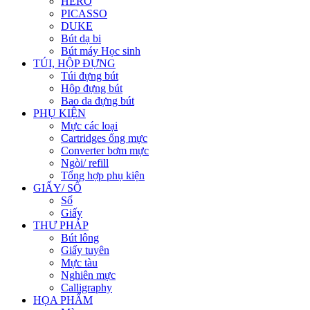
HERO
PICASSO
DUKE
Bút dạ bi
Bút máy Học sinh
TÚI, HỘP ĐỰNG
Túi đựng bút
Hộp đựng bút
Bao da đựng bút
PHỤ KIỆN
Mực các loại
Cartridges ống mực
Converter bơm mực
Ngòi/ refill
Tổng hợp phụ kiện
GIẤY/ SỔ
Sổ
Giấy
THƯ PHÁP
Bút lông
Giấy tuyên
Mực tàu
Nghiên mực
Calligraphy
HỌA PHẨM