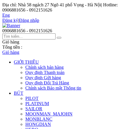
Địa chỉ: Nhà 58 ngách 27 Ngõ 41 phố Vọng - Hà Nội
|
Hotline:
0906881656 - 0912151626
Eng
Đăng ký
|
Đăng nhập
0906881656 - 0912151626
Giỏ hàng
Tổng tiền :
Giỏ hàng
GIỚI THIỆU
Chính sách bán hàng
Quy định Thanh toán
Quy định Gửi hàng
Quy định Đổi Trả Hàng
Chính sách Bảo mật Thông tin
BÚT
PILOT
PLATINUM
SAILOR
MOONMAN_MAJOHN
MONBLANC
HONGDIAN