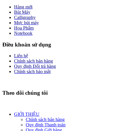
Hàng mới
Bút Máy
Calligraphy
Mực bút máy
Họa Phẩm
Notebook
Điều khoản sử dụng
Liên hệ
Chính sách bán hàng
Quy định Đổi trả hàng
Chính sách bảo mật
Theo dõi chúng tôi
GIỚI THIỆU
Chính sách bán hàng
Quy định Thanh toán
Quy định Gửi hàng