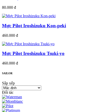
80.000 đ
Mực Pilot Iroshizuku Kon-peki
460.000 đ
Mực Pilot Iroshizuku Tsuki-yo
460.000 đ
SAILOR
Sắp xếp
Đối tác