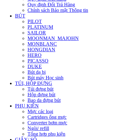
Quy định Đổi Trả Hàng
Chính sách Bảo mật Thông tin
BÚT
PILOT
PLATINUM
SAILOR
MOONMAN_MAJOHN
MONBLANC
HONGDIAN
HERO
PICASSO
DUKE
Bút dạ bi
Bút máy Học sinh
TÚI, HỘP ĐỰNG
Túi đựng bút
Hộp đựng bút
Bao da đựng bút
PHỤ KIỆN
Mực các loại
Cartridges ống mực
Converter bơm mực
Ngòi/ refill
Tổng hợp phụ kiện
GIẤY/ SỔ