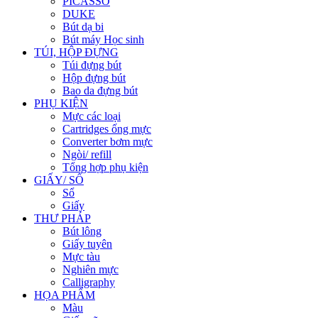
PICASSO
DUKE
Bút dạ bi
Bút máy Học sinh
TÚI, HỘP ĐỰNG
Túi đựng bút
Hộp đựng bút
Bao da đựng bút
PHỤ KIỆN
Mực các loại
Cartridges ống mực
Converter bơm mực
Ngòi/ refill
Tổng hợp phụ kiện
GIẤY/ SỔ
Sổ
Giấy
THƯ PHÁP
Bút lông
Giấy tuyên
Mực tàu
Nghiên mực
Calligraphy
HỌA PHẨM
Màu