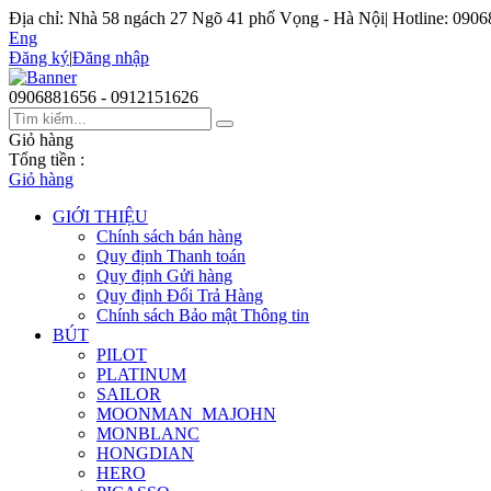
Địa chỉ: Nhà 58 ngách 27 Ngõ 41 phố Vọng - Hà Nội
|
Hotline: 090
Eng
Đăng ký
|
Đăng nhập
0906881656 - 0912151626
Giỏ hàng
Tổng tiền :
Giỏ hàng
GIỚI THIỆU
Chính sách bán hàng
Quy định Thanh toán
Quy định Gửi hàng
Quy định Đổi Trả Hàng
Chính sách Bảo mật Thông tin
BÚT
PILOT
PLATINUM
SAILOR
MOONMAN_MAJOHN
MONBLANC
HONGDIAN
HERO