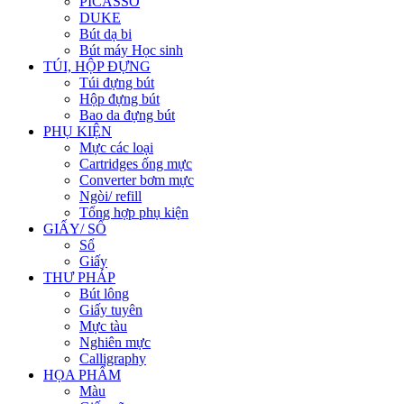
PICASSO
DUKE
Bút dạ bi
Bút máy Học sinh
TÚI, HỘP ĐỰNG
Túi đựng bút
Hộp đựng bút
Bao da đựng bút
PHỤ KIỆN
Mực các loại
Cartridges ống mực
Converter bơm mực
Ngòi/ refill
Tổng hợp phụ kiện
GIẤY/ SỔ
Sổ
Giấy
THƯ PHÁP
Bút lông
Giấy tuyên
Mực tàu
Nghiên mực
Calligraphy
HỌA PHẨM
Màu