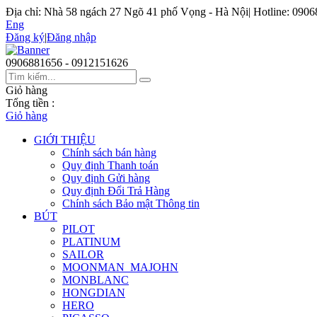
Địa chỉ: Nhà 58 ngách 27 Ngõ 41 phố Vọng - Hà Nội
|
Hotline: 090
Eng
Đăng ký
|
Đăng nhập
0906881656 - 0912151626
Giỏ hàng
Tổng tiền :
Giỏ hàng
GIỚI THIỆU
Chính sách bán hàng
Quy định Thanh toán
Quy định Gửi hàng
Quy định Đổi Trả Hàng
Chính sách Bảo mật Thông tin
BÚT
PILOT
PLATINUM
SAILOR
MOONMAN_MAJOHN
MONBLANC
HONGDIAN
HERO