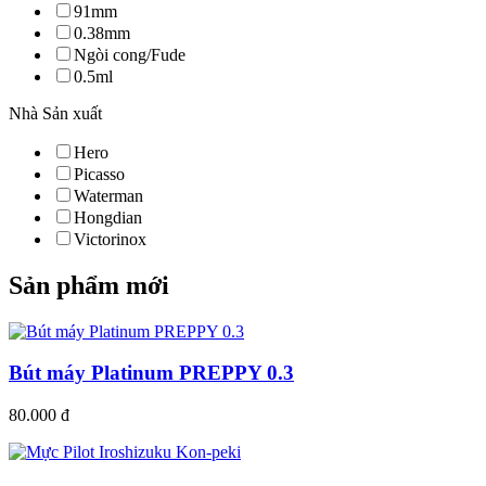
91mm
0.38mm
Ngòi cong/Fude
0.5ml
Nhà Sản xuất
Hero
Picasso
Waterman
Hongdian
Victorinox
Sản phẩm mới
Bút máy Platinum PREPPY 0.3
80.000 đ