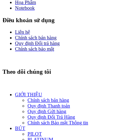
Họa Phẩm
Notebook
Điều khoản sử dụng
Liên hệ
Chính sách bán hàng
Quy định Đổi trả hàng
Chính sách bảo mật
Theo dõi chúng tôi
GIỚI THIỆU
Chính sách bán hàng
Quy định Thanh toán
Quy định Gửi hàng
Quy định Đổi Trả Hàng
Chính sách Bảo mật Thông tin
BÚT
PILOT
PLATINUM