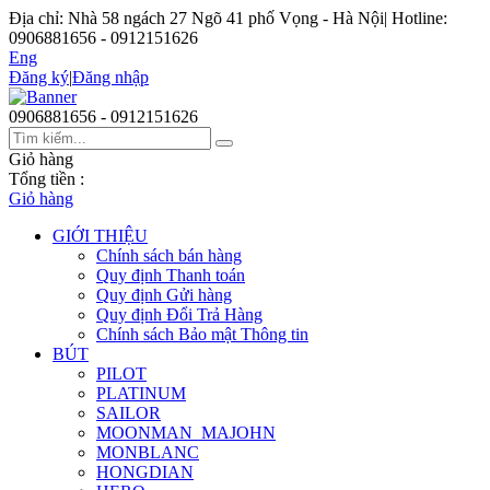
Địa chỉ: Nhà 58 ngách 27 Ngõ 41 phố Vọng - Hà Nội
|
Hotline:
0906881656 - 0912151626
Eng
Đăng ký
|
Đăng nhập
0906881656 - 0912151626
Giỏ hàng
Tổng tiền :
Giỏ hàng
GIỚI THIỆU
Chính sách bán hàng
Quy định Thanh toán
Quy định Gửi hàng
Quy định Đổi Trả Hàng
Chính sách Bảo mật Thông tin
BÚT
PILOT
PLATINUM
SAILOR
MOONMAN_MAJOHN
MONBLANC
HONGDIAN