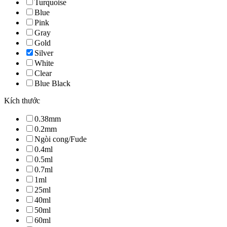
Turquoise
Blue
Pink
Gray
Gold
Silver
White
Clear
Blue Black
Kích thước
0.38mm
0.2mm
Ngòi cong/Fude
0.4ml
0.5ml
0.7ml
1ml
25ml
40ml
50ml
60ml