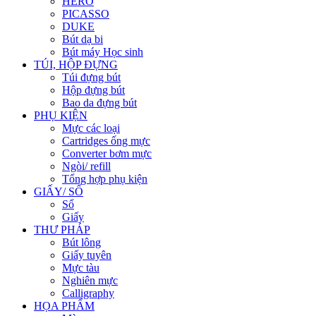
HERO
PICASSO
DUKE
Bút dạ bi
Bút máy Học sinh
TÚI, HỘP ĐỰNG
Túi đựng bút
Hộp đựng bút
Bao da đựng bút
PHỤ KIỆN
Mực các loại
Cartridges ống mực
Converter bơm mực
Ngòi/ refill
Tổng hợp phụ kiện
GIẤY/ SỔ
Sổ
Giấy
THƯ PHÁP
Bút lông
Giấy tuyên
Mực tàu
Nghiên mực
Calligraphy
HỌA PHẨM