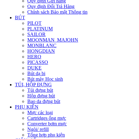
Quy định Gửi hàng
Quy định Đổi Trả Hàng
Chính sách Bảo mật Thông tin
BÚT
PILOT
PLATINUM
SAILOR
MOONMAN_MAJOHN
MONBLANC
HONGDIAN
HERO
PICASSO
DUKE
Bút dạ bi
Bút máy Học sinh
TÚI, HỘP ĐỰNG
Túi đựng bút
Hộp đựng bút
Bao da đựng bút
PHỤ KIỆN
Mực các loại
Cartridges ống mực
Converter bơm mực
Ngòi/ refill
Tổng hợp phụ kiện