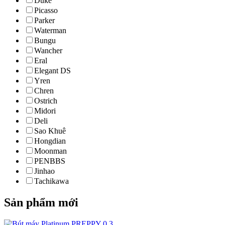
Duke
Picasso
Parker
Waterman
Bungu
Wancher
Eral
Elegant DS
Yren
Chren
Ostrich
Midori
Deli
Sao Khuê
Hongdian
Moonman
PENBBS
Jinhao
Tachikawa
Sản phẩm mới