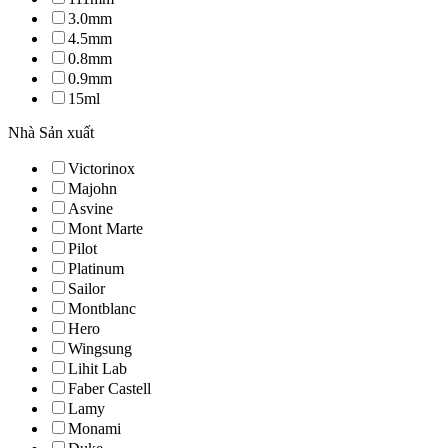
3.0mm
4.5mm
0.8mm
0.9mm
15ml
Nhà Sản xuất
Victorinox
Majohn
Asvine
Mont Marte
Pilot
Platinum
Sailor
Montblanc
Hero
Wingsung
Lihit Lab
Faber Castell
Lamy
Monami