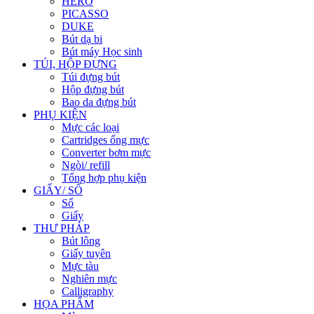
HERO
PICASSO
DUKE
Bút dạ bi
Bút máy Học sinh
TÚI, HỘP ĐỰNG
Túi đựng bút
Hộp đựng bút
Bao da đựng bút
PHỤ KIỆN
Mực các loại
Cartridges ống mực
Converter bơm mực
Ngòi/ refill
Tổng hợp phụ kiện
GIẤY/ SỔ
Sổ
Giấy
THƯ PHÁP
Bút lông
Giấy tuyên
Mực tàu
Nghiên mực
Calligraphy
HỌA PHẨM