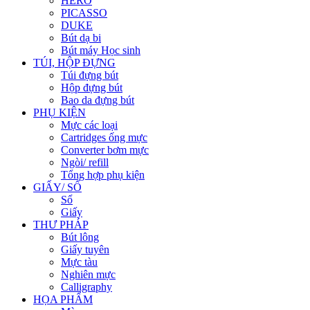
HERO
PICASSO
DUKE
Bút dạ bi
Bút máy Học sinh
TÚI, HỘP ĐỰNG
Túi đựng bút
Hộp đựng bút
Bao da đựng bút
PHỤ KIỆN
Mực các loại
Cartridges ống mực
Converter bơm mực
Ngòi/ refill
Tổng hợp phụ kiện
GIẤY/ SỔ
Sổ
Giấy
THƯ PHÁP
Bút lông
Giấy tuyên
Mực tàu
Nghiên mực
Calligraphy
HỌA PHẨM