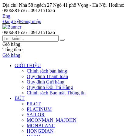
Địa chỉ: Nhà 58 ngách 27 Ngõ 41 phố Vọng - Hà Nội
|
Hotline:
0906881656 - 0912151626
Eng
Đăng ký
|
Đăng nhập
0906881656 - 0912151626
Giỏ hàng
Tổng tiền :
Giỏ hàng
GIỚI THIỆU
Chính sách bán hàng
Quy định Thanh toán
Quy định Gửi hàng
Quy định Đổi Trả Hàng
Chính sách Bảo mật Thông tin
BÚT
PILOT
PLATINUM
SAILOR
MOONMAN_MAJOHN
MONBLANC
HONGDIAN