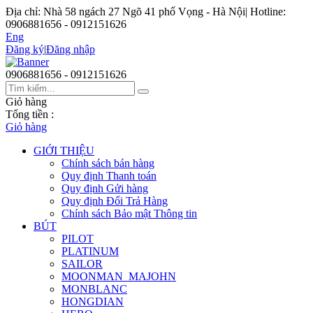
Địa chỉ: Nhà 58 ngách 27 Ngõ 41 phố Vọng - Hà Nội
|
Hotline:
0906881656 - 0912151626
Eng
Đăng ký
|
Đăng nhập
0906881656 - 0912151626
Giỏ hàng
Tổng tiền :
Giỏ hàng
GIỚI THIỆU
Chính sách bán hàng
Quy định Thanh toán
Quy định Gửi hàng
Quy định Đổi Trả Hàng
Chính sách Bảo mật Thông tin
BÚT
PILOT
PLATINUM
SAILOR
MOONMAN_MAJOHN
MONBLANC
HONGDIAN