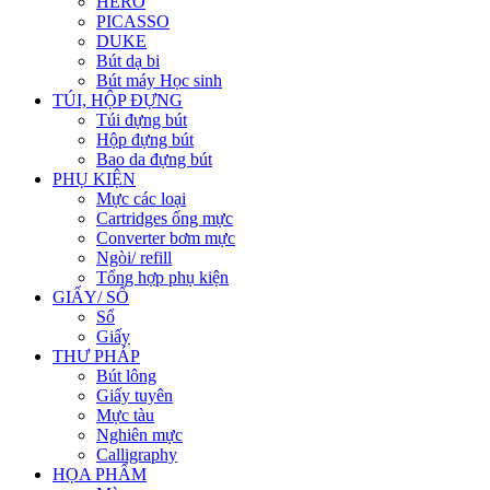
HERO
PICASSO
DUKE
Bút dạ bi
Bút máy Học sinh
TÚI, HỘP ĐỰNG
Túi đựng bút
Hộp đựng bút
Bao da đựng bút
PHỤ KIỆN
Mực các loại
Cartridges ống mực
Converter bơm mực
Ngòi/ refill
Tổng hợp phụ kiện
GIẤY/ SỔ
Sổ
Giấy
THƯ PHÁP
Bút lông
Giấy tuyên
Mực tàu
Nghiên mực
Calligraphy
HỌA PHẨM