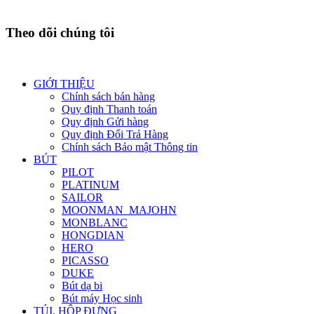
Theo dõi chúng tôi
GIỚI THIỆU
Chính sách bán hàng
Quy định Thanh toán
Quy định Gửi hàng
Quy định Đổi Trả Hàng
Chính sách Bảo mật Thông tin
BÚT
PILOT
PLATINUM
SAILOR
MOONMAN_MAJOHN
MONBLANC
HONGDIAN
HERO
PICASSO
DUKE
Bút dạ bi
Bút máy Học sinh
TÚI, HỘP ĐỰNG