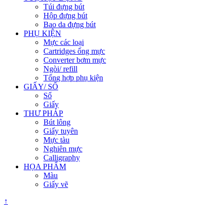
Túi đựng bút
Hộp đựng bút
Bao da đựng bút
PHỤ KIỆN
Mực các loại
Cartridges ống mực
Converter bơm mực
Ngòi/ refill
Tổng hợp phụ kiện
GIẤY/ SỔ
Sổ
Giấy
THƯ PHÁP
Bút lông
Giấy tuyên
Mực tàu
Nghiên mực
Calligraphy
HỌA PHẨM
Màu
Giấy vẽ
↑