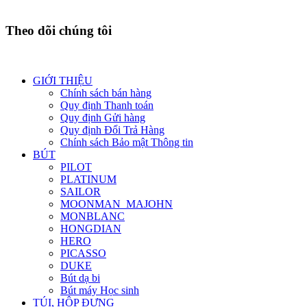
Theo dõi chúng tôi
GIỚI THIỆU
Chính sách bán hàng
Quy định Thanh toán
Quy định Gửi hàng
Quy định Đổi Trả Hàng
Chính sách Bảo mật Thông tin
BÚT
PILOT
PLATINUM
SAILOR
MOONMAN_MAJOHN
MONBLANC
HONGDIAN
HERO
PICASSO
DUKE
Bút dạ bi
Bút máy Học sinh
TÚI, HỘP ĐỰNG