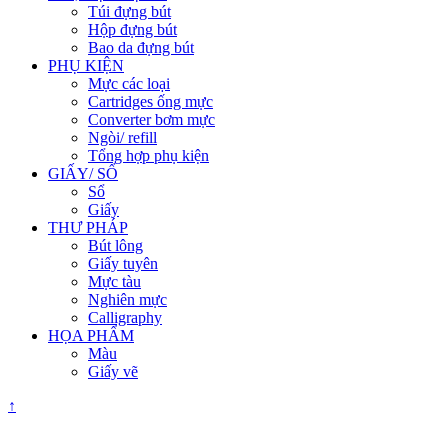
Túi đựng bút
Hộp đựng bút
Bao da đựng bút
PHỤ KIỆN
Mực các loại
Cartridges ống mực
Converter bơm mực
Ngòi/ refill
Tổng hợp phụ kiện
GIẤY/ SỔ
Sổ
Giấy
THƯ PHÁP
Bút lông
Giấy tuyên
Mực tàu
Nghiên mực
Calligraphy
HỌA PHẨM
Màu
Giấy vẽ
↑