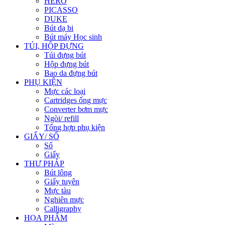
HERO
PICASSO
DUKE
Bút dạ bi
Bút máy Học sinh
TÚI, HỘP ĐỰNG
Túi đựng bút
Hộp đựng bút
Bao da đựng bút
PHỤ KIỆN
Mực các loại
Cartridges ống mực
Converter bơm mực
Ngòi/ refill
Tổng hợp phụ kiện
GIẤY/ SỔ
Sổ
Giấy
THƯ PHÁP
Bút lông
Giấy tuyên
Mực tàu
Nghiên mực
Calligraphy
HỌA PHẨM