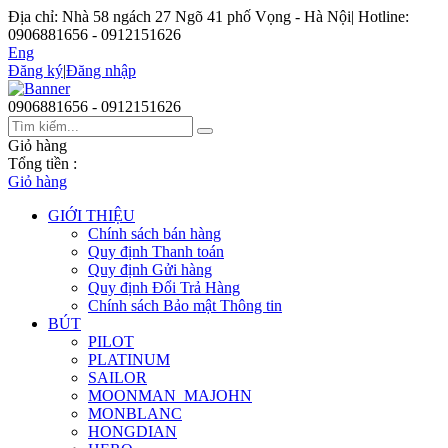
Địa chỉ: Nhà 58 ngách 27 Ngõ 41 phố Vọng - Hà Nội
|
Hotline:
0906881656 - 0912151626
Eng
Đăng ký
|
Đăng nhập
0906881656 - 0912151626
Giỏ hàng
Tổng tiền :
Giỏ hàng
GIỚI THIỆU
Chính sách bán hàng
Quy định Thanh toán
Quy định Gửi hàng
Quy định Đổi Trả Hàng
Chính sách Bảo mật Thông tin
BÚT
PILOT
PLATINUM
SAILOR
MOONMAN_MAJOHN
MONBLANC
HONGDIAN