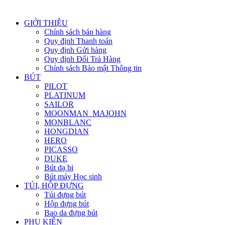
GIỚI THIỆU
Chính sách bán hàng
Quy định Thanh toán
Quy định Gửi hàng
Quy định Đổi Trả Hàng
Chính sách Bảo mật Thông tin
BÚT
PILOT
PLATINUM
SAILOR
MOONMAN_MAJOHN
MONBLANC
HONGDIAN
HERO
PICASSO
DUKE
Bút dạ bi
Bút máy Học sinh
TÚI, HỘP ĐỰNG
Túi đựng bút
Hộp đựng bút
Bao da đựng bút
PHỤ KIỆN