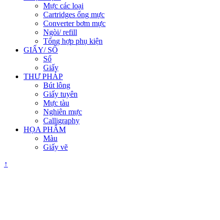
Mực các loại
Cartridges ống mực
Converter bơm mực
Ngòi/ refill
Tổng hợp phụ kiện
GIẤY/ SỔ
Sổ
Giấy
THƯ PHÁP
Bút lông
Giấy tuyên
Mực tàu
Nghiên mực
Calligraphy
HỌA PHẨM
Màu
Giấy vẽ
↑