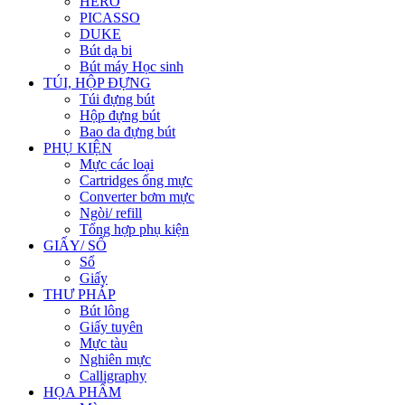
HERO
PICASSO
DUKE
Bút dạ bi
Bút máy Học sinh
TÚI, HỘP ĐỰNG
Túi đựng bút
Hộp đựng bút
Bao da đựng bút
PHỤ KIỆN
Mực các loại
Cartridges ống mực
Converter bơm mực
Ngòi/ refill
Tổng hợp phụ kiện
GIẤY/ SỔ
Sổ
Giấy
THƯ PHÁP
Bút lông
Giấy tuyên
Mực tàu
Nghiên mực
Calligraphy
HỌA PHẨM