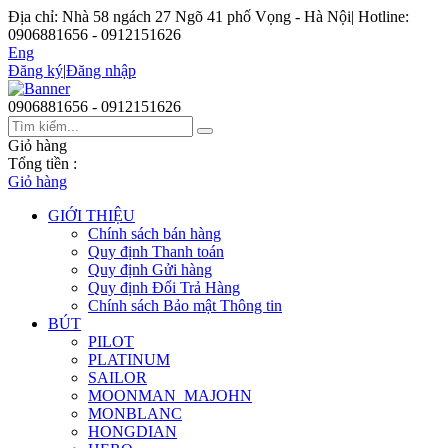
Địa chỉ: Nhà 58 ngách 27 Ngõ 41 phố Vọng - Hà Nội
|
Hotline:
0906881656 - 0912151626
Eng
Đăng ký
|
Đăng nhập
0906881656 - 0912151626
Giỏ hàng
Tổng tiền :
Giỏ hàng
GIỚI THIỆU
Chính sách bán hàng
Quy định Thanh toán
Quy định Gửi hàng
Quy định Đổi Trả Hàng
Chính sách Bảo mật Thông tin
BÚT
PILOT
PLATINUM
SAILOR
MOONMAN_MAJOHN
MONBLANC
HONGDIAN