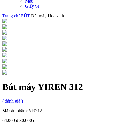
Màu
Giấy vẽ
Trang chủ
BÚT
Bút máy Học sinh
Bút máy YIREN 312
(
đánh giá )
Mã sản phẩm:
YR312
64.000 đ
80.000 đ