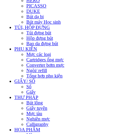
HERO
PICASSO
DUKE
Bút dạ bi
Bút máy Học sinh
TÚI, HỘP ĐỰNG
Túi đựng bút
Hộp đựng bút
Bao da đựng bút
PHỤ KIỆN
Mực các loại
Cartridges ống mực
Converter bơm mực
Ngòi/ refill
Tổng hợp phụ kiện
GIẤY/ SỔ
Sổ
Giấy
THƯ PHÁP
Bút lông
Giấy tuyên
Mực tàu
Nghiên mực
Calligraphy
HỌA PHẨM