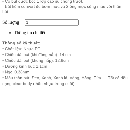
- Cổ bút được bọc 1 lớp cao su chống trượt.
- Bút kèm convert để bơm mực và 2 ống mực cùng màu với thân
bút.
Số lượng
Thông tin chi tiết
Thông số kỹ thuật
:
• Chất liệu: Nhựa PC
• Chiều dài bút (khi đóng nắp): 14 cm
• Chiều dài bút (không nắp): 12.8cm
• Đường kính bút: 1.1cm
• Ngòi 0.38mm
• Màu thân bút: Đen, Xanh, Xanh lá, Vàng, Hồng, Tím..... Tất cả đều
dạng clear body (thân nhựa trong suốt).