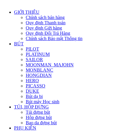
GIỚI THIỆU
Chính sách bán hàng
Quy định Thanh toán
Quy định Gửi hàng
Quy định Đổi Trả Hàng
Chính sách Bảo mật Thông tin
BÚT
PILOT
PLATINUM
SAILOR
MOONMAN_MAJOHN
MONBLANC
HONGDIAN
HERO
PICASSO
DUKE
Bút dạ bi
Bút máy Học sinh
TÚI, HỘP ĐỰNG
Túi đựng bút
Hộp đựng bút
Bao da đựng bút
PHỤ KIỆN