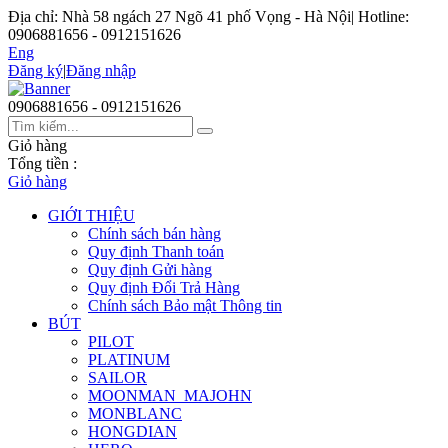
Địa chỉ: Nhà 58 ngách 27 Ngõ 41 phố Vọng - Hà Nội
|
Hotline:
0906881656 - 0912151626
Eng
Đăng ký
|
Đăng nhập
0906881656 - 0912151626
Giỏ hàng
Tổng tiền :
Giỏ hàng
GIỚI THIỆU
Chính sách bán hàng
Quy định Thanh toán
Quy định Gửi hàng
Quy định Đổi Trả Hàng
Chính sách Bảo mật Thông tin
BÚT
PILOT
PLATINUM
SAILOR
MOONMAN_MAJOHN
MONBLANC
HONGDIAN