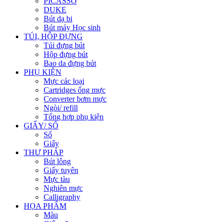
PICASSO
DUKE
Bút dạ bi
Bút máy Học sinh
TÚI, HỘP ĐỰNG
Túi đựng bút
Hộp đựng bút
Bao da đựng bút
PHỤ KIỆN
Mực các loại
Cartridges ống mực
Converter bơm mực
Ngòi/ refill
Tổng hợp phụ kiện
GIẤY/ SỔ
Sổ
Giấy
THƯ PHÁP
Bút lông
Giấy tuyên
Mực tàu
Nghiên mực
Calligraphy
HỌA PHẨM
Màu