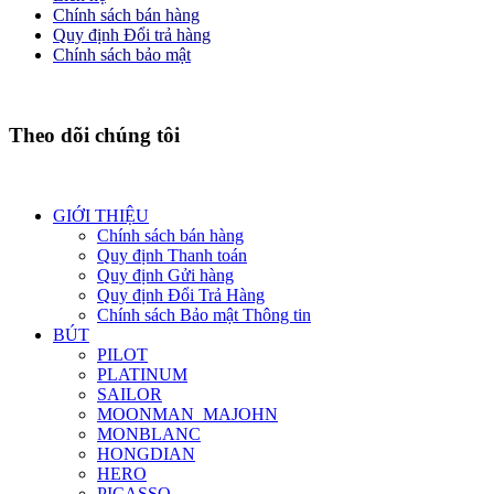
Chính sách bán hàng
Quy định Đổi trả hàng
Chính sách bảo mật
Theo dõi chúng tôi
GIỚI THIỆU
Chính sách bán hàng
Quy định Thanh toán
Quy định Gửi hàng
Quy định Đổi Trả Hàng
Chính sách Bảo mật Thông tin
BÚT
PILOT
PLATINUM
SAILOR
MOONMAN_MAJOHN
MONBLANC
HONGDIAN
HERO
PICASSO