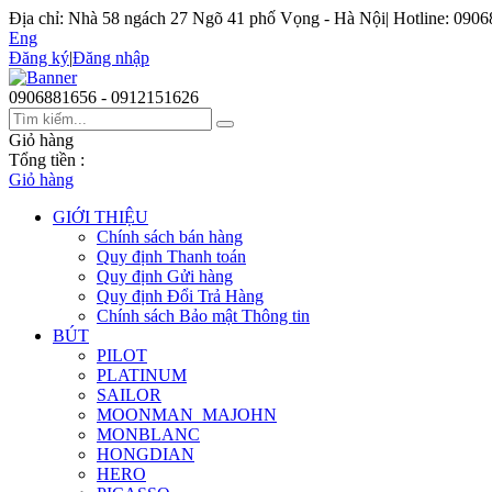
Địa chỉ: Nhà 58 ngách 27 Ngõ 41 phố Vọng - Hà Nội
|
Hotline: 090
Eng
Đăng ký
|
Đăng nhập
0906881656 - 0912151626
Giỏ hàng
Tổng tiền :
Giỏ hàng
GIỚI THIỆU
Chính sách bán hàng
Quy định Thanh toán
Quy định Gửi hàng
Quy định Đổi Trả Hàng
Chính sách Bảo mật Thông tin
BÚT
PILOT
PLATINUM
SAILOR
MOONMAN_MAJOHN
MONBLANC
HONGDIAN
HERO