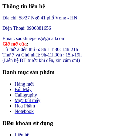
Thông tin liên hệ
Địa chỉ: 58/27 Ngõ 41 phố Vọng - HN
Điện Thoại: 0906881656
Email: saokhuepens@gmail.com
Giờ mở cửa
:
Từ thứ 2 đến thứ 6: 8h-11h30; 14h-21h
Thứ 7 và Chủ nhật: 9h-11h30h ; 15h-19h
(Liên hệ ĐT trước khi đến, xin cảm ơn!)
Danh mục sản phẩm
Hàng mới
Bút Máy
Calligraphy
Mực bút máy
Họa Phẩm
Notebook
Điều khoản sử dụng
Liên hệ