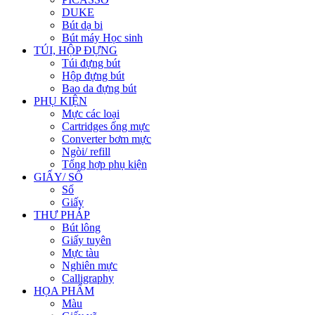
DUKE
Bút dạ bi
Bút máy Học sinh
TÚI, HỘP ĐỰNG
Túi đựng bút
Hộp đựng bút
Bao da đựng bút
PHỤ KIỆN
Mực các loại
Cartridges ống mực
Converter bơm mực
Ngòi/ refill
Tổng hợp phụ kiện
GIẤY/ SỔ
Sổ
Giấy
THƯ PHÁP
Bút lông
Giấy tuyên
Mực tàu
Nghiên mực
Calligraphy
HỌA PHẨM
Màu